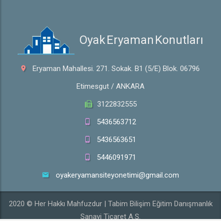
 Oyak Eryaman Konutları
Eryaman Mahallesi. 271. Sokak. B1 (5/E) Blok. 06796
Etimesgut / ANKARA
3122832555
5436563712
5436563651
5446091971
oyakeryamansiteyonetimi@gmail.com
2020 © Her Hakkı Mahfuzdur | Tabim Bilişim Eğitim Danışmanlık
Sanayi Ticaret A.Ş.