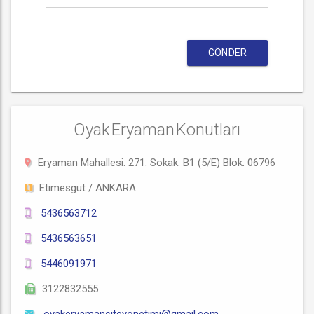
GÖNDER
Oyak Eryaman Konutları
Eryaman Mahallesi. 271. Sokak. B1 (5/E) Blok. 06796
Etimesgut / ANKARA
5436563712
5436563651
5446091971
3122832555