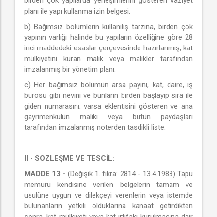
birden çok yapılarda yerleşimlerini gösteren vaziyet
planı ile yapı kullanma izin belgesi.
b) Bağımsız bölümlerin kullanılış tarzına, birden çok
yapının varlığı halinde bu yapıların özelliğine göre 28
inci maddedeki esaslar çerçevesinde hazırlanmış, kat
mülkiyetini kuran malik veya malikler tarafından
imzalanmış bir yönetim planı.
c) Her bağımsız bölümün arsa payını, kat, daire, iş
bürosu gibi nevini ve bunların birden başlayıp sıra ile
giden numarasını, varsa eklentisini gösteren ve ana
gayrimenkulün maliki veya bütün paydaşları
tarafından imzalanmış noterden tasdikli liste.
II - SÖZLEŞME VE TESCİL:
MADDE 13 -
(Değişik 1. fıkra: 2814 - 13.4.1983) Tapu
memuru kendisine verilen belgelerin tamam ve
usulüne uygun ve dilekçeyi verenlerin veya istemde
bulunanların yetkili olduklarına kanaat getirdikten
sonra, kat mülkiyeti veya kat irtifakı kurulmasına dair