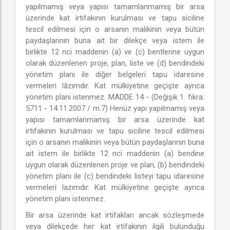
yapılmamış veya yapısı tamamlanmamış bir arsa
üzerinde kat irtifakının kurulması ve tapu siciline
tescil edilmesi için o arsanın malikinin veya bütün
paydaşlarının buna ait bir dilekçe veya istem ile
birlikte 12 nci maddenin (a) ve (c) bentlerine uygun
olarak düzenlenen proje, plan, liste ve (d) bendindeki
yönetim planı ile diğer belgeleri tapu idaresine
vermeleri lâzımdır. Kat mülkiyetine geçişte ayrıca
yönetim planı istenmez. MADDE 14 - (Değişik 1. fıkra:
5711 - 14.11.2007 / m.7) Henüz yapı yapılmamış veya
yapısı tamamlanmamış bir arsa üzerinde kat
irtifakının kurulması ve tapu siciline tescil edilmesi
için o arsanın malikinin veya bütün paydaşlarının buna
ait istem ile birlikte 12 nci maddenin (a) bendine
uygun olarak düzenlenen proje ve plan, (b) bendindeki
yönetim planı ile (c) bendindeki listeyi tapu idaresine
vermeleri lazımdır. Kat mülkiyetine geçişte ayrıca
yönetim planı istenmez.
Bir arsa üzerinde kat irtifakları ancak sözleşmede
veya dilekçede her kat irtifakının ilgili bulunduğu