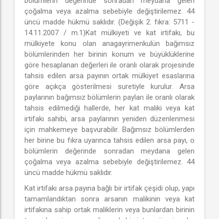
bölümlerin değerinde sonradan meydana gelen
çoğalma veya azalma sebebiyle değiştirilemez. 44
üncü madde hükmü saklıdır. (Değişik 2. fıkra: 5711 -
14.11.2007 / m.1)Kat mülkiyeti ve kat irtifakı, bu
mülkiyete konu olan anagayrimenkulün bağımsız
bölümlerinden her birinin konum ve büyüklüklerine
göre hesaplanan değerleri ile oranlı olarak projesinde
tahsis edilen arsa payının ortak mülkiyet esaslarına
göre açıkça gösterilmesi suretiyle kurulur. Arsa
paylarının bağımsız bölümlerin payları ile oranlı olarak
tahsis edilmediği hallerde, her kat maliki veya kat
irtifakı sahibi, arsa paylarının yeniden düzenlenmesi
için mahkemeye başvurabilir. Bağımsız bölümlerden
her birine bu fıkra uyarınca tahsis edilen arsa payı, o
bölümlerin değerinde sonradan meydana gelen
çoğalma veya azalma sebebiyle değiştirilemez. 44
üncü madde hükmü saklıdır.
Kat irtifakı arsa payına bağlı bir irtifak çeşidi olup, yapı
tamamlandıktan sonra arsanın malikinin veya kat
irtifakına sahip ortak maliklerin veya bunlardan birinin