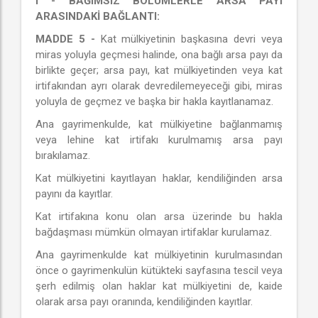
I - BAĞIMSIZ BÖLÜMLERLE ARSA PAYI
ARASINDAKİ BAĞLANTI:
MADDE 5 -
Kat mülkiyetinin başkasına devri veya
miras yoluyla geçmesi halinde, ona bağlı arsa payı da
birlikte geçer; arsa payı, kat mülkiyetinden veya kat
irtifakından ayrı olarak devredilemeyeceği gibi, miras
yoluyla de geçmez ve başka bir hakla kayıtlanamaz.
Ana gayrimenkulde, kat mülkiyetine bağlanmamış
veya lehine kat irtifakı kurulmamış arsa payı
bırakılamaz.
Kat mülkiyetini kayıtlayan haklar, kendiliğinden arsa
payını da kayıtlar.
Kat irtifakına konu olan arsa üzerinde bu hakla
bağdaşması mümkün olmayan irtifaklar kurulamaz.
Ana gayrimenkulde kat mülkiyetinin kurulmasından
önce o gayrimenkulün kütükteki sayfasına tescil veya
şerh edilmiş olan haklar kat mülkiyetini de, kaide
olarak arsa payı oranında, kendiliğinden kayıtlar.