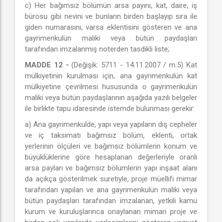
c) Her bağımsız bölümün arsa payını, kat, daire, iş
bürosu gibi nevini ve bunların birden başlayıp sıra ile
giden numarasını, varsa eklentisini gösteren ve ana
gayrimenkulün maliki veya bütün paydaşları
tarafından imzalanmış noterden tasdikli liste;
MADDE 12 -
(Değişik: 5711 - 14.11.2007 / m.5) Kat
mülkiyetinin kurulması için, ana gayrimenkulün kat
mülkiyetine çevrilmesi hususunda o gayrimenkulün
maliki veya bütün paydaşlarının aşağıda yazılı belgeler
ile birlikte tapu idaresinde istemde bulunması gerekir:
a) Ana gayrimenkulde, yapı veya yapıların dış cepheler
ve iç taksimatı bağımsız bölüm, eklenti, ortak
yerlerinin ölçüleri ve bağımsız bölümlerin konum ve
büyüklüklerine göre hesaplanan değerleriyle oranlı
arsa payları ve bağımsız bölümlerin yapı inşaat alanı
da açıkça gösterilmek suretiyle, proje müellifi mimar
tarafından yapılan ve ana gayrimenkulün maliki veya
bütün paydaşları tarafından imzalanan, yetkili kamu
kurum ve kuruluşlarınca onaylanan mimari proje ve