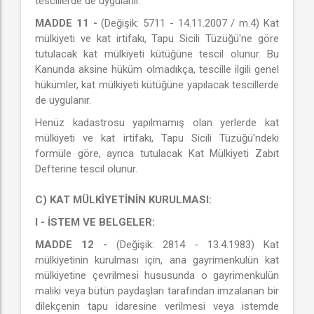
tescillerde de uygulanır.
MADDE 11 -
(Değişik: 5711 - 14.11.2007 / m.4) Kat
mülkiyeti ve kat irtifakı, Tapu Sicili Tüzüğü'ne göre
tutulacak kat mülkiyeti kütüğüne tescil olunur. Bu
Kanunda aksine hüküm olmadıkça, tescille ilgili genel
hükümler, kat mülkiyeti kütüğüne yapılacak tescillerde
de uygulanır.
Henüz kadastrosu yapılmamış olan yerlerde kat
mülkiyeti ve kat irtifakı, Tapu Sicili Tüzüğü'ndeki
formüle göre, ayrıca tutulacak Kat Mülkiyeti Zabıt
Defterine tescil olunur.
C) KAT MÜLKİYETİNİN KURULMASI:
I - İSTEM VE BELGELER:
MADDE 12 -
(Değişik: 2814 - 13.4.1983) Kat
mülkiyetinin kurulması için, ana gayrimenkulün kat
mülkiyetine çevrilmesi hususunda o gayrimenkulün
maliki veya bütün paydaşları tarafından imzalanan bir
dilekçenin tapu idaresine verilmesi veya istemde