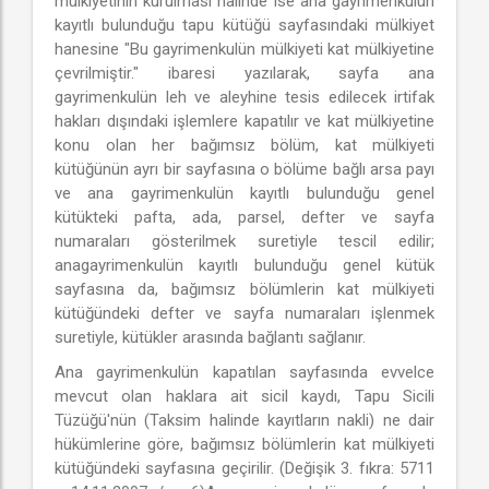
mülkiyetinin kurulması halinde ise ana gayrimenkulün
kayıtlı bulunduğu tapu kütüğü sayfasındaki mülkiyet
hanesine "Bu gayrimenkulün mülkiyeti kat mülkiyetine
çevrilmiştir." ibaresi yazılarak, sayfa ana
gayrimenkulün leh ve aleyhine tesis edilecek irtifak
hakları dışındaki işlemlere kapatılır ve kat mülkiyetine
konu olan her bağımsız bölüm, kat mülkiyeti
kütüğünün ayrı bir sayfasına o bölüme bağlı arsa payı
ve ana gayrimenkulün kayıtlı bulunduğu genel
kütükteki pafta, ada, parsel, defter ve sayfa
numaraları gösterilmek suretiyle tescil edilir;
anagayrimenkulün kayıtlı bulunduğu genel kütük
sayfasına da, bağımsız bölümlerin kat mülkiyeti
kütüğündeki defter ve sayfa numaraları işlenmek
suretiyle, kütükler arasında bağlantı sağlanır.
Ana gayrimenkulün kapatılan sayfasında evvelce
mevcut olan haklara ait sicil kaydı, Tapu Sicili
Tüzüğü'nün (Taksim halinde kayıtların nakli) ne dair
hükümlerine göre, bağımsız bölümlerin kat mülkiyeti
kütüğündeki sayfasına geçirilir. (Değişik 3. fıkra: 5711