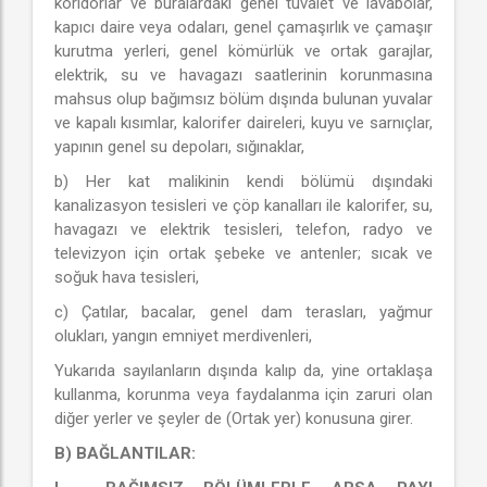
koridorlar ve buralardaki genel tuvalet ve lâvabolar,
kapıcı daire veya odaları, genel çamaşırlık ve çamaşır
kurutma yerleri, genel kömürlük ve ortak garajlar,
elektrik, su ve havagazı saatlerinin korunmasına
mahsus olup bağımsız bölüm dışında bulunan yuvalar
ve kapalı kısımlar, kalorifer daireleri, kuyu ve sarnıçlar,
yapının genel su depoları, sığınaklar,
b) Her kat malikinin kendi bölümü dışındaki
kanalizasyon tesisleri ve çöp kanalları ile kalorifer, su,
havagazı ve elektrik tesisleri, telefon, radyo ve
televizyon için ortak şebeke ve antenler; sıcak ve
soğuk hava tesisleri,
c) Çatılar, bacalar, genel dam terasları, yağmur
olukları, yangın emniyet merdivenleri,
Yukarıda sayılanların dışında kalıp da, yine ortaklaşa
kullanma, korunma veya faydalanma için zaruri olan
diğer yerler ve şeyler de (Ortak yer) konusuna girer.
B) BAĞLANTILAR: