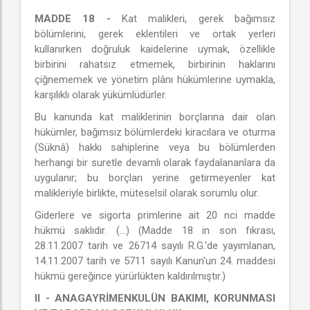
MADDE 18 -
Kat malikleri, gerek bağımsız
bölümlerini, gerek eklentileri ve ortak yerleri
kullanırken doğruluk kaidelerine uymak, özellikle
birbirini rahatsız etmemek, birbirinin haklarını
çiğnememek ve yönetim plânı hükümlerine uymakla,
karşılıklı olarak yükümlüdürler.
Bu kanunda kat maliklerinin borçlarına dair olan
hükümler, bağımsız bölümlerdeki kiracılara ve oturma
(Süknâ) hakkı sahiplerine veya bu bölümlerden
herhangi bir suretle devamlı olarak faydalananlara da
uygulanır; bu borçları yerine getirmeyenler kat
malikleriyle birlikte, müteselsil olarak sorumlu olur.
Giderlere ve sigorta primlerine ait 20 nci madde
hükmü saklıdır. (...) (Madde 18 in son fıkrası,
28.11.2007 tarih ve 26714 sayılı R.G.'de yayımlanan,
14.11.2007 tarih ve 5711 sayılı Kanun'un 24. maddesi
hükmü gereğince yürürlükten kaldırılmıştır.)
II - ANAGAYRİMENKULÜN BAKIMI, KORUNMASI