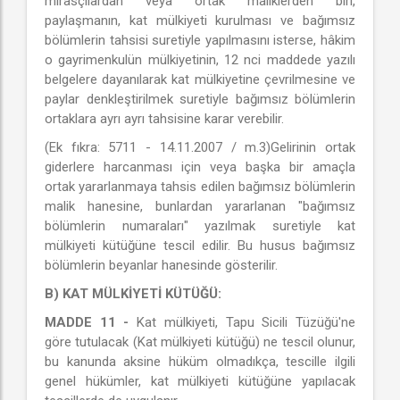
mirasçılardan veya ortak maliklerden biri,
paylaşmanın, kat mülkiyeti kurulması ve bağımsız
bölümlerin tahsisi suretiyle yapılmasını isterse, hâkim
o gayrimenkulün mülkiyetinin, 12 nci maddede yazılı
belgelere dayanılarak kat mülkiyetine çevrilmesine ve
paylar denkleştirilmek suretiyle bağımsız bölümlerin
ortaklara ayrı ayrı tahsisine karar verebilir.
(Ek fıkra: 5711 - 14.11.2007 / m.3)Gelirinin ortak
giderlere harcanması için veya başka bir amaçla
ortak yararlanmaya tahsis edilen bağımsız bölümlerin
malik hanesine, bunlardan yararlanan "bağımsız
bölümlerin numaraları" yazılmak suretiyle kat
mülkiyeti kütüğüne tescil edilir. Bu husus bağımsız
bölümlerin beyanlar hanesinde gösterilir.
B) KAT MÜLKİYETİ KÜTÜĞÜ:
MADDE 11 -
Kat mülkiyeti, Tapu Sicili Tüzüğü'ne
göre tutulacak (Kat mülkiyeti kütüğü) ne tescil olunur,
bu kanunda aksine hüküm olmadıkça, tescille ilgili
genel hükümler, kat mülkiyeti kütüğüne yapılacak