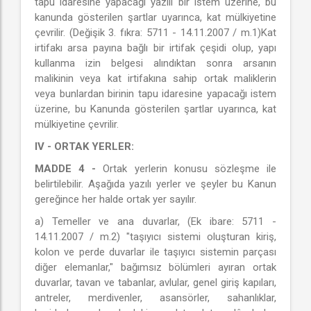
tapu idaresine yapacağı yazılı bir istem üzerine, bu
kanunda gösterilen şartlar uyarınca, kat mülkiyetine
çevrilir. (Değişik 3. fıkra: 5711 - 14.11.2007 / m.1)Kat
irtifakı arsa payına bağlı bir irtifak çeşidi olup, yapı
kullanma izin belgesi alındıktan sonra arsanın
malikinin veya kat irtifakına sahip ortak maliklerin
veya bunlardan birinin tapu idaresine yapacağı istem
üzerine, bu Kanunda gösterilen şartlar uyarınca, kat
mülkiyetine çevrilir.
IV - ORTAK YERLER:
MADDE 4 -
Ortak yerlerin konusu sözleşme ile
belirtilebilir. Aşağıda yazılı yerler ve şeyler bu Kanun
gereğince her halde ortak yer sayılır.
a) Temeller ve ana duvarlar, (Ek ibare: 5711 -
14.11.2007 / m.2) "taşıyıcı sistemi oluşturan kiriş,
kolon ve perde duvarlar ile taşıyıcı sistemin parçası
diğer elemanlar," bağımsız bölümleri ayıran ortak
duvarlar, tavan ve tabanlar, avlular, genel giriş kapıları,
antreler, merdivenler, asansörler, sahanlıklar,