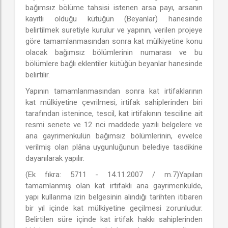
bağımsız bölüme tahsisi istenen arsa payı, arsanın
kayıtlı olduğu kütüğün (Beyanlar) hanesinde
belirtilmek suretiyle kurulur ve yapının, verilen projeye
göre tamamlanmasından sonra kat mülkiyetine konu
olacak bağımsız bölümlerinin numarası ve bu
bölümlere bağlı eklentiler kütüğün beyanlar hanesinde
belirtilir.
Yapının tamamlanmasından sonra kat irtifaklarının
kat mülkiyetine çevrilmesi, irtifak sahiplerinden biri
tarafından istenince, tescil, kat irtifakının tesciline ait
resmi senete ve 12 nci maddede yazılı belgelere ve
ana gayrimenkulün bağımsız bölümlerinin, evvelce
verilmiş olan plâna uygunluğunun belediye tasdikine
dayanılarak yapılır.
(Ek fıkra: 5711 - 14.11.2007 / m.7)Yapıları
tamamlanmış olan kat irtifaklı ana gayrimenkulde,
yapı kullanma izin belgesinin alındığı tarihten itibaren
bir yıl içinde kat mülkiyetine geçilmesi zorunludur.
Belirtilen süre içinde kat irtifak hakkı sahiplerinden