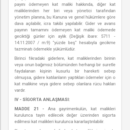
payını ödemeyen kat maliki hakkında, diğer kat
maliklerinden her biri veya yönetici tarafından
yönetim planına, bu Kanuna ve genel hükümlere göre
dava açılabilir, icra takibi yapılabilir. Gider ve avans
payının tamamını ödemeyen kat maliki ödemede
geciktiği günler için aylık (Değişik ibare: 5711 -
14.11.2007 / m.9) "yüzde beş" hesabıyla gecikme
tazminatı ödemekle yükümlüdür.
Birinci fıkradaki giderlere, kat maliklerinden birinin
veya onun bağımsız bölümünden herhangi bir suretle
faydalanan kişinin kusurlu bir hareketi sebep
olmuşsa, gidere katılanların yaptıkları ödemeler için o
kat malikine veya gidere sebep olanlara rücu hakları
vardır.
IV - SİGORTA ANLAŞMASI:
MADDE 21 -
Ana gayrimenkulün, kat malikleri
kurulunca tayin edilecek değer üzerinden sigorta
edilmesi kat malikleri kurulunca kararlaştırılabilir.