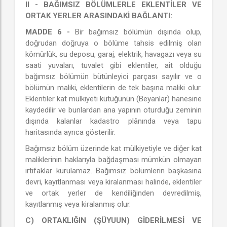
II - BAĞIMSIZ BÖLÜMLERLE EKLENTİLER VE
ORTAK YERLER ARASINDAKİ BAĞLANTI:
MADDE 6 -
Bir bağımsız bölümün dışında olup,
doğrudan doğruya o bölüme tahsis edilmiş olan
kömürlük, su deposu, garaj, elektrik, havagazı veya su
saati yuvaları, tuvalet gibi eklentiler, ait olduğu
bağımsız bölümün bütünleyici parçası sayılır ve o
bölümün maliki, eklentilerin de tek başına maliki olur.
Eklentiler kat mülkiyeti kütüğünün (Beyanlar) hanesine
kaydedilir ve bunlardan ana yapının oturduğu zeminin
dışında kalanlar kadastro plânında veya tapu
haritasında ayrıca gösterilir.
Bağımsız bölüm üzerinde kat mülkiyetiyle ve diğer kat
maliklerinin haklarıyla bağdaşması mümkün olmayan
irtifaklar kurulamaz. Bağımsız bölümlerin başkasına
devri, kayıtlanması veya kiralanması halinde, eklentiler
ve ortak yerler de kendiliğinden devredilmiş,
kayıtlanmış veya kiralanmış olur.
C) ORTAKLIĞIN (ŞÜYUUN) GİDERİLMESİ VE