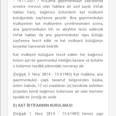
- 14.11.2007 / m.6)Ana gayrimenkulün sayfasında
evvelce mevcut olan haklara ait sicil kaydı, irtifak
hakları hariç, bağımsız bölümlerin kat mülkiyeti
kütüğündeki sayfasına geçirilir. Ana gayrimenkulün
mülkiyetinin kat mülkiyetine çevrilmesinden sonra,
ana gayrimenkulün leh ve aleyhine tesis edilecek
irtifak hakları da ana gayrimenkulün tapu kütüğü
sayfasına tescil edilir ve kat mülkiyeti kütüğünün
beyanlar hanesinde belirtilir.
Kat mülkiyeti kütüğüne tescil edilen her bağımsız
bölüm ayrı bir gayrimenkul niteliğini kazanır ve kütükte
o bölümün tasdikli plânındaki numarayı alır.
(Değişik 5. fıkra: 3814 - 13.4.1983) Kat malikine, ana
gayrimenkulün çaplı tasarruf belgesinden başka,
istem halinde, 12 nci maddenin (a) bendinde belirtilen
projeden kendi bağımsız bölümüne ait olan kısmının
tasdikli bir örneği de verilir.
D) KAT İRTİFAKININ KURULMASI:
(Değişik 1. fıkra: 2814 - 13.4.1983) Henüz yapı