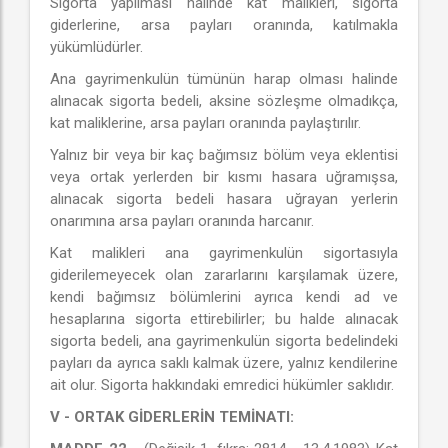
Sigorta yapılması halinde kat malikleri, sigorta
giderlerine, arsa payları oranında, katılmakla
yükümlüdürler.
Ana gayrimenkulün tümünün harap olması halinde
alınacak sigorta bedeli, aksine sözleşme olmadıkça,
kat maliklerine, arsa payları oranında paylaştırılır.
Yalnız bir veya bir kaç bağımsız bölüm veya eklentisi
veya ortak yerlerden bir kısmı hasara uğramışsa,
alınacak sigorta bedeli hasara uğrayan yerlerin
onarımına arsa payları oranında harcanır.
Kat malikleri ana gayrimenkulün sigortasıyla
giderilemeyecek olan zararlarını karşılamak üzere,
kendi bağımsız bölümlerini ayrıca kendi ad ve
hesaplarına sigorta ettirebilirler; bu halde alınacak
sigorta bedeli, ana gayrimenkulün sigorta bedelindeki
payları da ayrıca saklı kalmak üzere, yalnız kendilerine
ait olur. Sigorta hakkındaki emredici hükümler saklıdır.
V - ORTAK GİDERLERİN TEMİNATI: