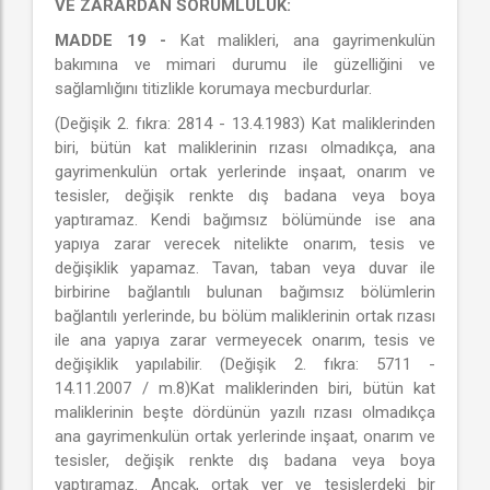
VE ZARARDAN SORUMLULUK:
MADDE 19 -
Kat malikleri, ana gayrimenkulün
bakımına ve mimari durumu ile güzelliğini ve
sağlamlığını titizlikle korumaya mecburdurlar.
(Değişik 2. fıkra: 2814 - 13.4.1983) Kat maliklerinden
biri, bütün kat maliklerinin rızası olmadıkça, ana
gayrimenkulün ortak yerlerinde inşaat, onarım ve
tesisler, değişik renkte dış badana veya boya
yaptıramaz. Kendi bağımsız bölümünde ise ana
yapıya zarar verecek nitelikte onarım, tesis ve
değişiklik yapamaz. Tavan, taban veya duvar ile
birbirine bağlantılı bulunan bağımsız bölümlerin
bağlantılı yerlerinde, bu bölüm maliklerinin ortak rızası
ile ana yapıya zarar vermeyecek onarım, tesis ve
değişiklik yapılabilir. (Değişik 2. fıkra: 5711 -
14.11.2007 / m.8)Kat maliklerinden biri, bütün kat
maliklerinin beşte dördünün yazılı rızası olmadıkça
ana gayrimenkulün ortak yerlerinde inşaat, onarım ve
tesisler, değişik renkte dış badana veya boya
yaptıramaz. Ancak, ortak yer ve tesislerdeki bir