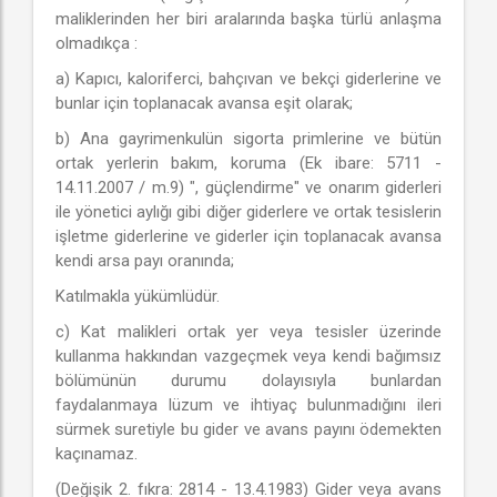
maliklerinden her biri aralarında başka türlü anlaşma
olmadıkça :
a) Kapıcı, kaloriferci, bahçıvan ve bekçi giderlerine ve
bunlar için toplanacak avansa eşit olarak;
b) Ana gayrimenkulün sigorta primlerine ve bütün
ortak yerlerin bakım, koruma (Ek ibare: 5711 -
14.11.2007 / m.9) ", güçlendirme" ve onarım giderleri
ile yönetici aylığı gibi diğer giderlere ve ortak tesislerin
işletme giderlerine ve giderler için toplanacak avansa
kendi arsa payı oranında;
Katılmakla yükümlüdür.
c) Kat malikleri ortak yer veya tesisler üzerinde
kullanma hakkından vazgeçmek veya kendi bağımsız
bölümünün durumu dolayısıyla bunlardan
faydalanmaya lüzum ve ihtiyaç bulunmadığını ileri
sürmek suretiyle bu gider ve avans payını ödemekten
kaçınamaz.
(Değişik 2. fıkra: 2814 - 13.4.1983) Gider veya avans