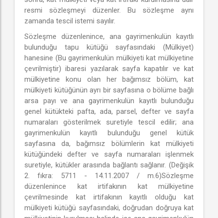
resmi sözleşmeyi düzenler. Bu sözleşme aynı
zamanda tescil istemi sayılır.
Sözleşme düzenlenince, ana gayrimenkulün kayıtlı
bulunduğu tapu kütüğü sayfasındaki (Mülkiyet)
hanesine (Bu gayrimenkulün mülkiyeti kat mülkiyetine
çevrilmiştir) ibaresi yazılarak sayfa kapatılır ve kat
mülkiyetine konu olan her bağımsız bölüm, kat
mülkiyeti kütüğünün ayrı bir sayfasına o bölüme bağlı
arsa payı ve ana gayrimenkulün kayıtlı bulunduğu
genel kütükteki pafta, ada, parsel, defter ve sayfa
numaraları gösterilmek suretiyle tescil edilir; ana
gayrimenkulün kayıtlı bulunduğu genel kütük
sayfasına da, bağımsız bölümlerin kat mülkiyeti
kütüğündeki defter ve sayfa numaraları işlenmek
suretiyle, kütükler arasında bağlantı sağlanır. (Değişik
2. fıkra: 5711 - 14.11.2007 / m.6)Sözleşme
düzenlenince kat irtifakının kat mülkiyetine
çevrilmesinde kat irtifakının kayıtlı olduğu kat
mülkiyeti kütüğü sayfasındaki, doğrudan doğruya kat