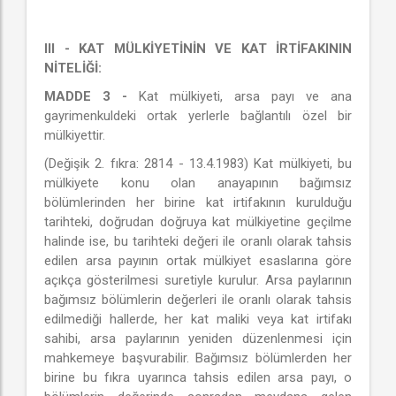
III - KAT MÜLKİYETİNİN VE KAT İRTİFAKININ
NİTELİĞİ:
MADDE 3 -
Kat mülkiyeti, arsa payı ve ana
gayrimenkuldeki ortak yerlerle bağlantılı özel bir
mülkiyettir.
(Değişik 2. fıkra: 2814 - 13.4.1983) Kat mülkiyeti, bu
mülkiyete konu olan anayapının bağımsız
bölümlerinden her birine kat irtifakının kurulduğu
tarihteki, doğrudan doğruya kat mülkiyetine geçilme
halinde ise, bu tarihteki değeri ile oranlı olarak tahsis
edilen arsa payının ortak mülkiyet esaslarına göre
açıkça gösterilmesi suretiyle kurulur. Arsa paylarının
bağımsız bölümlerin değerleri ile oranlı olarak tahsis
edilmediği hallerde, her kat maliki veya kat irtifakı
sahibi, arsa paylarının yeniden düzenlenmesi için
mahkemeye başvurabilir. Bağımsız bölümlerden her
birine bu fıkra uyarınca tahsis edilen arsa payı, o