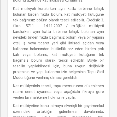
bölümü üzerinde kat mülkiyeti kurulamaz.
Kat mülkiyeti kurulurken aynı katta birbirine bitişik
bulunan birden fazla bölüm, kat mülkiyeti kütüğüne
tek bağımsız bölüm olarak tescil edilebilir. (Değişik 3.
fıkra: 5711 - 14.11.2007 / m.3)Kat mülkiyeti
kurulurken aynı katta birbirine bitişik bulunan aynı
nevideki birden fazla bağımsız bölüm veya bir yapının
otel, iş veya ticaret yeri gibi iktisadi açıdan veya
kullanma bakımından bütünlük arz eden birden çok
katı veya bölümü, kat mülkiyeti kütüğüne tek
bağımsız bölüm olarak tescil edilebilir. Böyle bir
tescilin yapılabilmesi için, buna uygun değişiklik
projesinin ve yapı kullanma izin belgesinin Tapu Sicil
Müdürlüğüne verilmiş olması gereklidir.
Kat mülkiyetinin tescili, tapu memurunca düzenlenen
resmi senet uyarınca veya aşağıdaki fıkraya göre
verilen bir mahkeme hükmü ile yapılır.
Kat mülkiyetine konu olmaya elverişli bir gayrimenkul
üzerindeki ortaklığın giderilmesi davalarında,