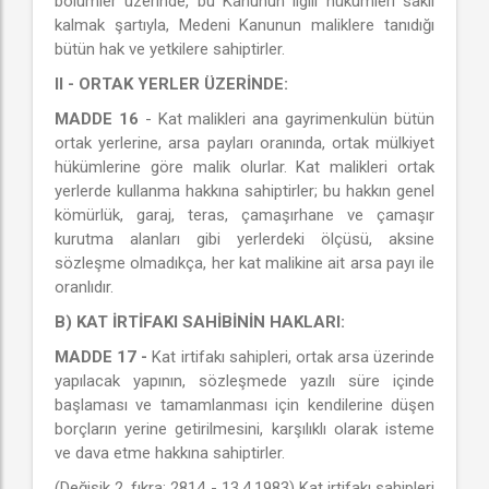
bölümler üzerinde, bu Kanunun ilgili hükümleri saklı
kalmak şartıyla, Medeni Kanunun maliklere tanıdığı
bütün hak ve yetkilere sahiptirler.
II - ORTAK YERLER ÜZERİNDE:
MADDE 16
- Kat malikleri ana gayrimenkulün bütün
ortak yerlerine, arsa payları oranında, ortak mülkiyet
hükümlerine göre malik olurlar. Kat malikleri ortak
yerlerde kullanma hakkına sahiptirler; bu hakkın genel
kömürlük, garaj, teras, çamaşırhane ve çamaşır
kurutma alanları gibi yerlerdeki ölçüsü, aksine
sözleşme olmadıkça, her kat malikine ait arsa payı ile
oranlıdır.
B) KAT İRTİFAKI SAHİBİNİN HAKLARI:
MADDE 17 -
Kat irtifakı sahipleri, ortak arsa üzerinde
yapılacak yapının, sözleşmede yazılı süre içinde
başlaması ve tamamlanması için kendilerine düşen
borçların yerine getirilmesini, karşılıklı olarak isteme
ve dava etme hakkına sahiptirler.
(Değişik 2. fıkra: 2814 - 13.4.1983) Kat irtifakı sahipleri