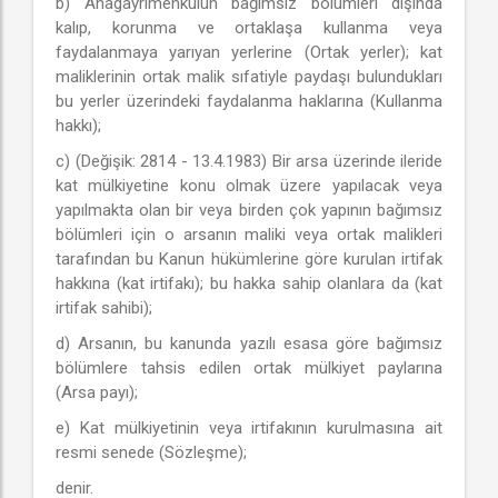
b) Anagayrimenkulün bağımsız bölümleri dışında
kalıp, korunma ve ortaklaşa kullanma veya
faydalanmaya yarıyan yerlerine (Ortak yerler); kat
maliklerinin ortak malik sıfatiyle paydaşı bulundukları
bu yerler üzerindeki faydalanma haklarına (Kullanma
hakkı);
c) (Değişik: 2814 - 13.4.1983) Bir arsa üzerinde ileride
kat mülkiyetine konu olmak üzere yapılacak veya
yapılmakta olan bir veya birden çok yapının bağımsız
bölümleri için o arsanın maliki veya ortak malikleri
tarafından bu Kanun hükümlerine göre kurulan irtifak
hakkına (kat irtifakı); bu hakka sahip olanlara da (kat
irtifak sahibi);
d) Arsanın, bu kanunda yazılı esasa göre bağımsız
bölümlere tahsis edilen ortak mülkiyet paylarına
(Arsa payı);
e) Kat mülkiyetinin veya irtifakının kurulmasına ait
resmi senede (Sözleşme);
denir.