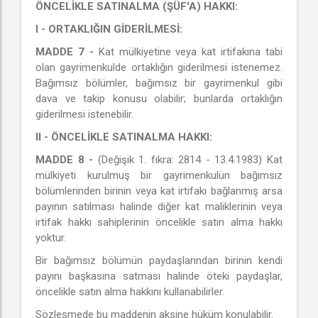
ÖNCELİKLE SATINALMA (ŞÜF'A) HAKKI:
I - ORTAKLIĞIN GİDERİLMESİ:
MADDE 7 -
Kat mülkiyetine veya kat irtifakına tabi
olan gayrimenkulde ortaklığın giderilmesi istenemez.
Bağımsız bölümler, bağımsız bir gayrimenkul gibi
dava ve takip konusu olabilir; bunlarda ortaklığın
giderilmesi istenebilir.
II - ÖNCELİKLE SATINALMA HAKKI:
MADDE 8 -
(Değişik 1. fıkra: 2814 - 13.4.1983) Kat
mülkiyeti kurulmuş bir gayrimenkulün bağımsız
bölümlerinden birinin veya kat irtifakı bağlanmış arsa
payının satılması halinde diğer kat maliklerinin veya
irtifak hakkı sahiplerinin öncelikle satın alma hakkı
yoktur.
Bir bağımsız bölümün paydaşlarından birinin kendi
payını başkasına satması halinde öteki paydaşlar,
öncelikle satın alma hakkını kullanabilirler.
Sözleşmede bu maddenin aksine hüküm konulabilir.